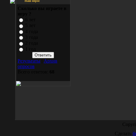
Наш опрос
Сколько вы играетe в
игру ?
6 лет
5 лет
4 года
3 года
2 года
1 год
Результаты
|
Архив
опросов
Всего ответов:
68
Copyr
Сделать
б