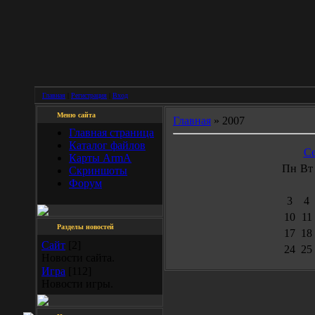
Главная
|
Регистрация
|
Вход
Меню сайта
Главная
»
2007
Главная страница
Каталог файлов
Се
Карты ArmA
Пн
Вт
Скриншоты
Форум
3
4
10
11
Разделы новостей
17
18
Сайт
[2]
24
25
Новости сайта.
Игра
[112]
Новости игры.