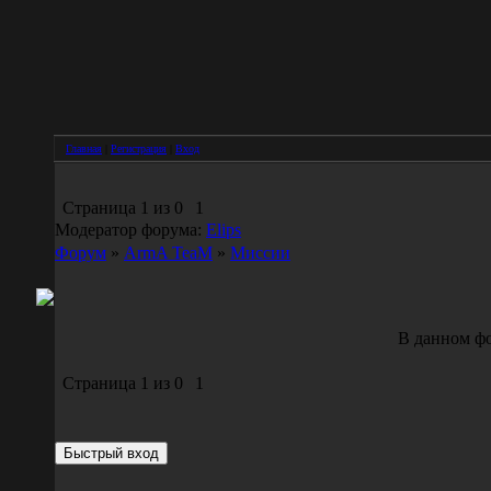
Главная
|
Регистрация
|
Вход
Страница
1
из
0
1
Модератор форума:
Elips
Форум
»
ArmA TeaM
»
Миссии
В данном фо
Страница
1
из
0
1