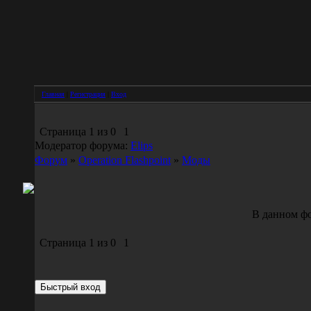
Главная
|
Регистрация
|
Вход
Страница
1
из
0
1
Модератор форума:
Elips
Форум
»
Operation Flashpoint
»
Моды
В данном фо
Страница
1
из
0
1