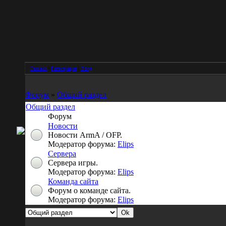
Главная
|
Регистрация
|
Вход
Форум
»
Общий раздел
Общий раздел
Форум
Новости
Новости ArmA / OFP.
Модератор форума:
Elips
Сервера
Сервера игры.
Модератор форума:
Elips
Команда сайта
Форум о команде сайта.
Модератор форума:
Elips