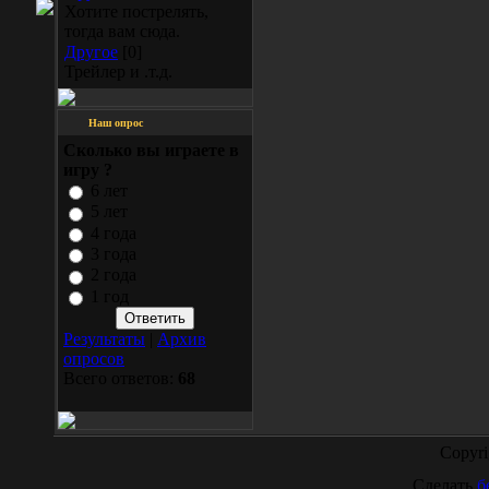
Хотите пострелять,
тогда вам сюда.
Другое
[0]
Трейлер и .т.д.
Наш опрос
Сколько вы играетe в
игру ?
6 лет
5 лет
4 года
3 года
2 года
1 год
Результаты
|
Архив
опросов
Всего ответов:
68
Copyr
Сделать
б