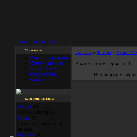
Главная
|
Регистрация
|
Вход
Меню сайта
Главная
»
Файлы
»
Armed Ass
Главная страница
Каталог файлов
В категории материалов:
0
Карты ArmA
Скриншоты
Не найдено материа
Форум
Категории каталога
Патчи
[0]
Фиксы для игры.
Моды
[0]
Раздел посвещённый
модам.
Оружие
[0]