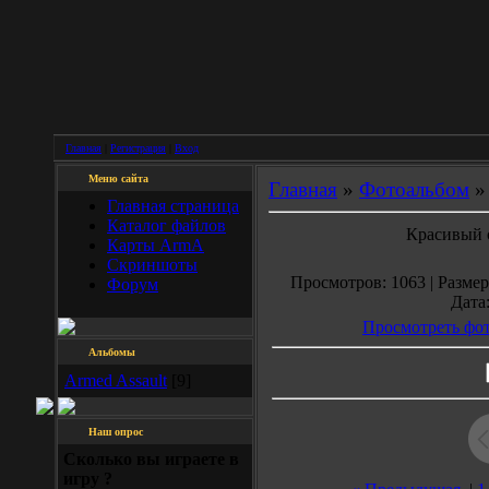
Главная
|
Регистрация
|
Вход
Меню сайта
Главная
»
Фотоальбом
Главная страница
Каталог файлов
Красивый с
Карты ArmA
Скриншоты
Просмотров: 1063 | Размеры
Форум
Дата:
Просмотреть фот
Альбомы
Armed Assault
[9]
Наш опрос
Сколько вы играетe в
игру ?