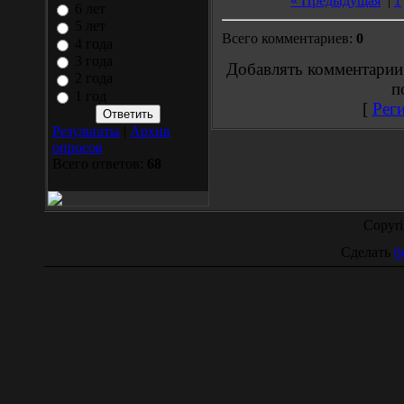
« Предыдущая
|
1
6 лет
5 лет
Всего комментариев:
0
4 года
3 года
Добавлять комментарии
2 года
п
1 год
[
Рег
Результаты
|
Архив
опросов
Всего ответов:
68
Copyr
Сделать
б